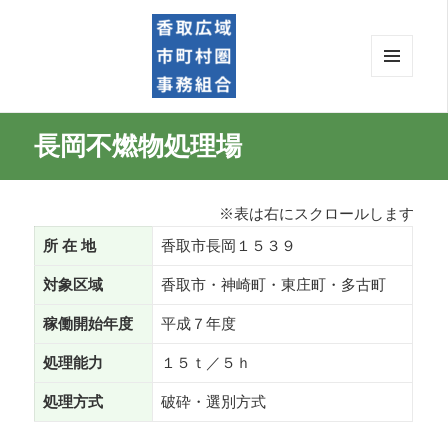
メニ
ュー
香取広域市町村圏事務組
とウ
長岡不燃物処理場
ィジ
合
ェッ
ト
※表は右にスクロールします
所 在 地
香取市長岡１５３９
対象区域
香取市・神崎町・東庄町・多古町
稼働開始年度
平成７年度
処理能力
１５ｔ／５ｈ
処理方式
破砕・選別方式