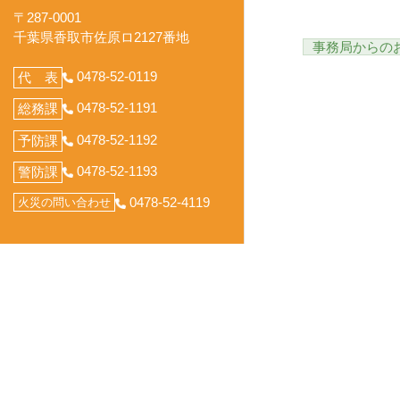
〒287-0001
千葉県香取市佐原ロ2127番地
事務局からの
0478-52-0119
代 表
0478-52-1191
総務課
0478-52-1192
予防課
0478-52-1193
警防課
0478-52-4119
火災の問い合わせ