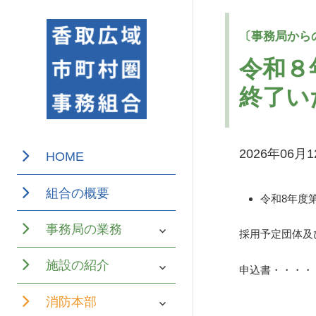
令和８
終了い
香取広域市町
香取広域
2026年06月
HOME
村圏事務組合
市町村圏
は、千葉県香
組合の概要
令和8年度
事務組合
取市、神崎
サ
事務局の業務
採用予定団体及
町、多古町及
ブ
メ
サ
び東庄町の1市
施設の紹介
ニ
申込書・・・・
ブ
ュ
3町が設立して
メ
ー
サ
消防本部
ニ
を
ブ
ュ