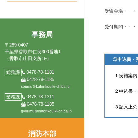
いる一部事務
展
メ
ー
開
ニ
組合です。
受験会場・・・
を
ュ
展
ー
開
受付期間・・・
を
展
事務局
開
（詳細
〒289-0407
千葉県香取市仁良300番地1
（香取市山田支所1F）
◎申込書・
0478-78-1181
総務課
１実施案内
0478-78-1185
soumu＠katorikouiki-chiba.jp
２申込書・
0478-78-1311
業務課
0478-78-1185
３記入上の
gyoumu＠katorikouiki-chiba.jp
消防本部