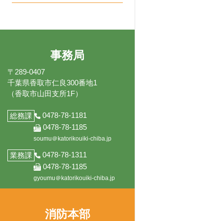
いる一部事務
展
メ
ー
開
ニ
組合です。
を
ュ
展
ー
開
を
展
事務局
開
〒289-0407
千葉県香取市仁良300番地1
（香取市山田支所1F）
0478-78-1181
総務課
0478-78-1185
soumu＠katorikouiki-chiba.jp
0478-78-1311
業務課
0478-78-1185
gyoumu＠katorikouiki-chiba.jp
消防本部