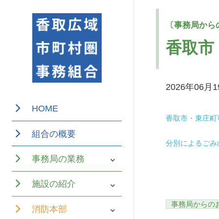
香取市
2026年06月
香取広域市町
香取広域
HOME
村圏事務組合
香取市・東庄町
市町村圏
は、千葉県香
組合の概要
分別によるごみ
事務組合
取市、神崎
サ
事務局の業務
町、多古町及
ブ
メ
サ
び東庄町の1市
施設の紹介
ニ
ブ
ュ
3町が設立して
メ
ー
事務局からの
サ
消防本部
ニ
を
ブ
ュ