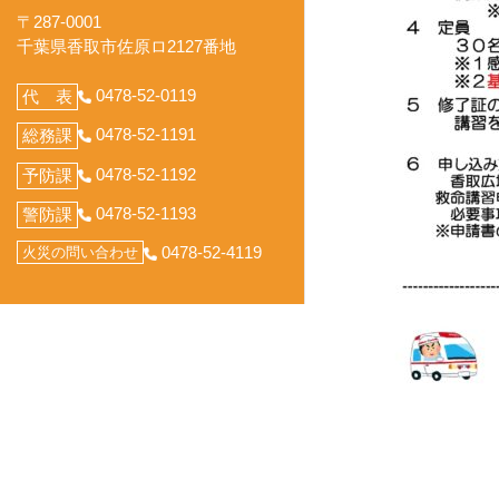
〒287-0001
千葉県香取市佐原ロ2127番地
0478-52-0119
代 表
0478-52-1191
総務課
0478-52-1192
予防課
0478-52-1193
警防課
0478-52-4119
火災の問い合わせ