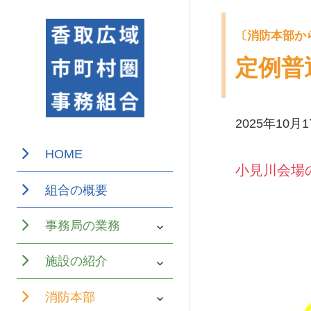
定例普
2025年10月
香取広域市町
香取広域
HOME
村圏事務組合
小見川会場
市町村圏
は、千葉県香
組合の概要
事務組合
取市、神崎
サ
事務局の業務
町、多古町及
ブ
メ
サ
び東庄町の1市
施設の紹介
ニ
ブ
ュ
3町が設立して
メ
ー
サ
消防本部
ニ
を
ブ
ュ