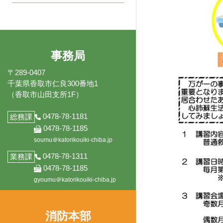
いる一部事務
展
メ
ー
開
ニ
組合です。
を
ュ
展
ー
開
を
展
事務局
開
〒289-0407
千葉県香取市仁良300番地1
（香取市山田支所1F）
0478-78-1181
総務課
0478-78-1185
soumu＠katorikouiki-chiba.jp
0478-78-1311
業務課
0478-78-1185
gyoumu＠katorikouiki-chiba.jp
消防本部