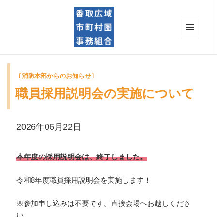
メニ
ュー
香取広域市町村圏事務組
とウ
ィジ
合
ェッ
職員採用説明会の実施について
ト
2026年06月22日
本年度の採用説明会は、終了しました。
令和8年度職員採用説明会を実施します！
※参加申し込みは不要です。直接会場へお越しくださ
い。